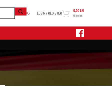
0,00
LEI
BLOG
LOGIN / REGISTER
0
items
CONTACT
24
36