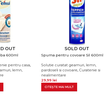
LD OUT
SOLD OUT
uba 600ml
Spuma pentru covoare Sil 600ml
enie pentru casa
,
Solutie curatat geamuri, lemn,
eamuri, lemn,
pardoseli si covoare
,
Curatenie si
re
nealimentare
29,99
lei
CITEȘTE MAI MULT