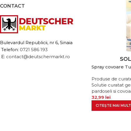
CONTACT
Bulevardul Republicii, nr 6, Sinaia
Telefon:
0721 586 193
E:
contact@deutschermarkt.ro
SO
Spray covoare T
Produse de curat
Solutie curatat g
pardoseli si covoa
32,99
lei
CITEȘTE MAI MULT