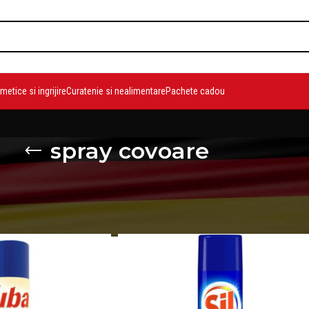
etice si ingrijire
Curatenie si nealimentare
Pachete cadou
spray covoare
duse etichetate „spray covoare”
Show
9