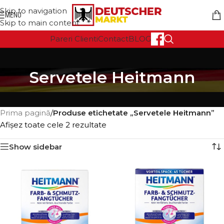
Skip to navigation
MENU
Skip to main content
Pareri Clienti
Contact
BLOG
Servetele Heitmann
Prima pagină
/
Produse etichetate „Servetele Heitmann”
Afișez toate cele 2 rezultate
Show sidebar