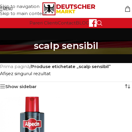
Skip to navigation
MENU
Skip to main content
Pareri Clienti
Contact
BLOG
scalp sensibil
Prima pagină
/
Produse etichetate „scalp sensibil”
Afișez singurul rezultat
Show sidebar