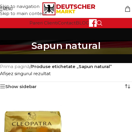
Skip to navigation
MENU
Skip to main content
Pareri Clienti
Contact
BLOG
Sapun natural
Prima pagină
/
Produse etichetate „Sapun natural”
Afișez singurul rezultat
Show sidebar