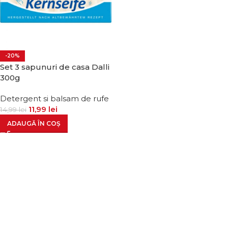
-20%
Set 3 sapunuri de casa Dalli
300g
Detergent si balsam de rufe
11,99
lei
14,99
lei
ADAUGĂ ÎN COȘ