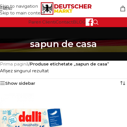
Skip to navigation
MENU
Skip to main content
Pareri Clienti
Contact
BLOG
sapun de casa
Prima pagină
/
Produse etichetate „sapun de casa”
Afișez singurul rezultat
Show sidebar