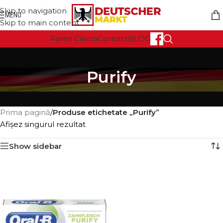
Skip to navigation
MENU
Skip to main content
Pareri Clienti
Contact
BLOG
Purify
Prima pagină
/
Produse etichetate „Purify”
Afișez singurul rezultat
Show sidebar