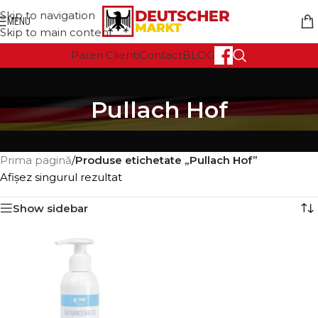
Skip to navigation
MENU
Skip to main content
Pareri Clienti
Contact
BLOG
Pullach Hof
Prima pagină
/
Produse etichetate „Pullach Hof”
Afișez singurul rezultat
Show sidebar