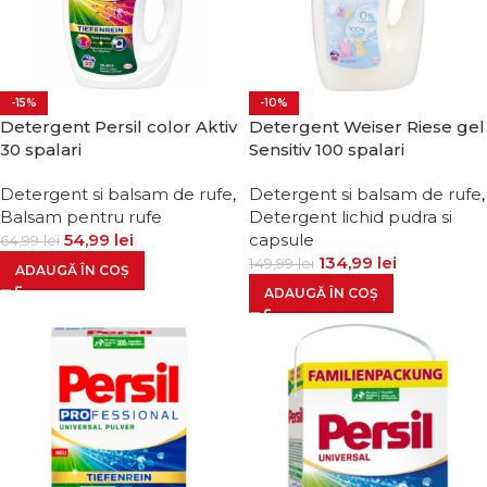
-15%
-10%
Detergent Persil color Aktiv
Detergent Weiser Riese gel
30 spalari
Sensitiv 100 spalari
Detergent si balsam de rufe
,
Detergent si balsam de rufe
,
Balsam pentru rufe
Detergent lichid pudra si
54,99
lei
capsule
64,99
lei
134,99
lei
149,99
lei
ADAUGĂ ÎN COȘ
ADAUGĂ ÎN COȘ