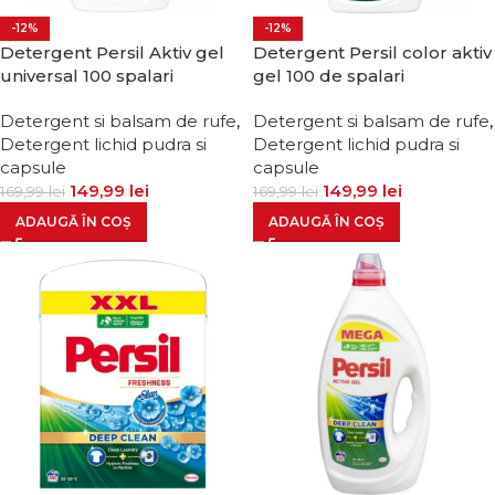
-12%
-12%
Detergent Persil Aktiv gel
Detergent Persil color aktiv
universal 100 spalari
gel 100 de spalari
Detergent si balsam de rufe
,
Detergent si balsam de rufe
,
Detergent lichid pudra si
Detergent lichid pudra si
capsule
capsule
149,99
lei
149,99
lei
169,99
lei
169,99
lei
ADAUGĂ ÎN COȘ
ADAUGĂ ÎN COȘ