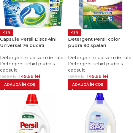
-12%
-12%
Capsule Persil Discs 4in1
Detergent Persil color
Universal 76 bucati
pudra 90 spalari
Detergent si balsam de rufe
,
Detergent si balsam de rufe
,
Detergent lichid pudra si
Detergent lichid pudra si
capsule
capsule
149,99
lei
149,99
lei
169,99
lei
169,99
lei
ADAUGĂ ÎN COȘ
ADAUGĂ ÎN COȘ