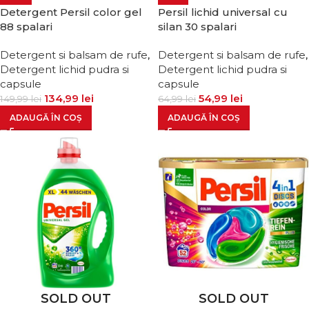
Detergent Persil color gel
Persil lichid universal cu
88 spalari
silan 30 spalari
Detergent si balsam de rufe
,
Detergent si balsam de rufe
,
Detergent lichid pudra si
Detergent lichid pudra si
capsule
capsule
134,99
lei
54,99
lei
149,99
lei
64,99
lei
ADAUGĂ ÎN COȘ
ADAUGĂ ÎN COȘ
SOLD OUT
SOLD OUT