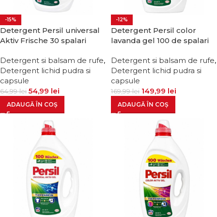
-15%
-12%
Detergent Persil universal
Detergent Persil color
Aktiv Frische 30 spalari
lavanda gel 100 de spalari
Detergent si balsam de rufe
,
Detergent si balsam de rufe
,
Detergent lichid pudra si
Detergent lichid pudra si
capsule
capsule
54,99
lei
149,99
lei
64,99
lei
169,99
lei
ADAUGĂ ÎN COȘ
ADAUGĂ ÎN COȘ