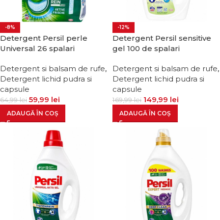
-8%
-12%
Detergent Persil perle
Detergent Persil sensitive
Universal 26 spalari
gel 100 de spalari
Detergent si balsam de rufe
,
Detergent si balsam de rufe
,
Detergent lichid pudra si
Detergent lichid pudra si
capsule
capsule
59,99
lei
149,99
lei
64,99
lei
169,99
lei
ADAUGĂ ÎN COȘ
ADAUGĂ ÎN COȘ