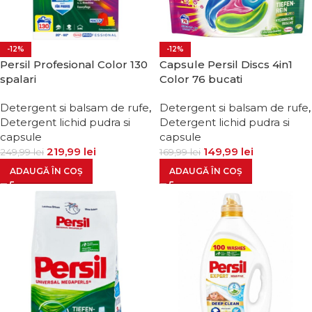
-12%
-12%
Persil Profesional Color 130
Capsule Persil Discs 4in1
spalari
Color 76 bucati
Detergent si balsam de rufe
,
Detergent si balsam de rufe
,
Detergent lichid pudra si
Detergent lichid pudra si
capsule
capsule
219,99
lei
149,99
lei
249,99
lei
169,99
lei
ADAUGĂ ÎN COȘ
ADAUGĂ ÎN COȘ