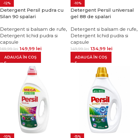
-12%
-10%
Detergent Persil pudra cu
Detergent Persil universal
Silan 90 spalari
gel 88 de spalari
Detergent si balsam de rufe
,
Detergent si balsam de rufe
,
Detergent lichid pudra si
Detergent lichid pudra si
capsule
capsule
149,99
lei
134,99
lei
169,99
lei
149,99
lei
ADAUGĂ ÎN COȘ
ADAUGĂ ÎN COȘ
-10%
-15%