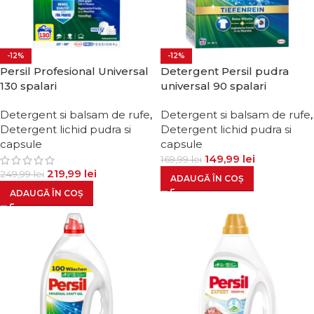
-12%
-12%
Persil Profesional Universal
Detergent Persil pudra
130 spalari
universal 90 spalari
Detergent si balsam de rufe
,
Detergent si balsam de rufe
,
Detergent lichid pudra si
Detergent lichid pudra si
capsule
capsule
149,99
lei
169,99
lei
219,99
lei
249,99
lei
ADAUGĂ ÎN COȘ
ADAUGĂ ÎN COȘ