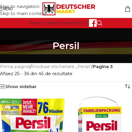
Skip to navigation
MENU
Skip to main content
Pareri Clienti
Contact
BLOG
Persil
Prima pagină
/
Produse etichetate „Persil”
/
Pagina 3
Afișez 25 - 36 din 45 de rezultate
Show sidebar