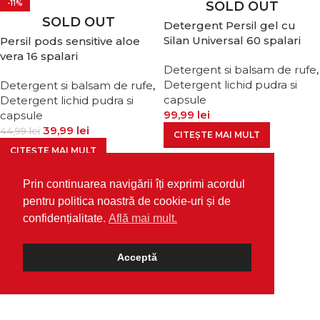
-11%
SOLD OUT
SOLD OUT
Detergent Persil gel cu
Silan Universal 60 spalari
Persil pods sensitive aloe
vera 16 spalari
Detergent si balsam de rufe
,
Detergent lichid pudra si
Detergent si balsam de rufe
,
capsule
Detergent lichid pudra si
99,99
lei
capsule
39,99
lei
44,99
lei
CITEȘTE MAI MULT
CITEȘTE MAI MULT
Prin continuarea navigării îți exprimi acordul
pentru politica noastră de cookie-uri și de
confidențialitate.
Află mai mult.
Acceptă