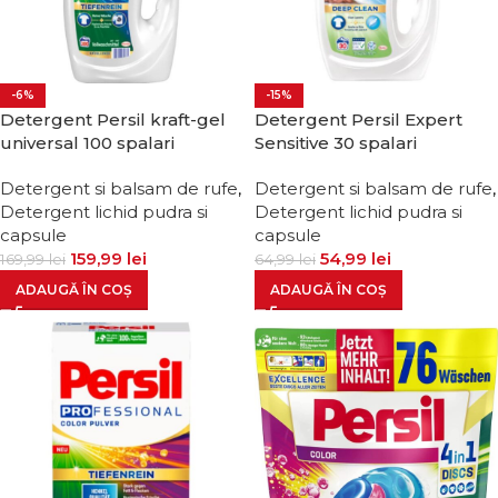
-6%
-15%
Detergent Persil kraft-gel
Detergent Persil Expert
universal 100 spalari
Sensitive 30 spalari
Detergent si balsam de rufe
,
Detergent si balsam de rufe
,
Detergent lichid pudra si
Detergent lichid pudra si
capsule
capsule
159,99
lei
54,99
lei
169,99
lei
64,99
lei
ADAUGĂ ÎN COȘ
ADAUGĂ ÎN COȘ