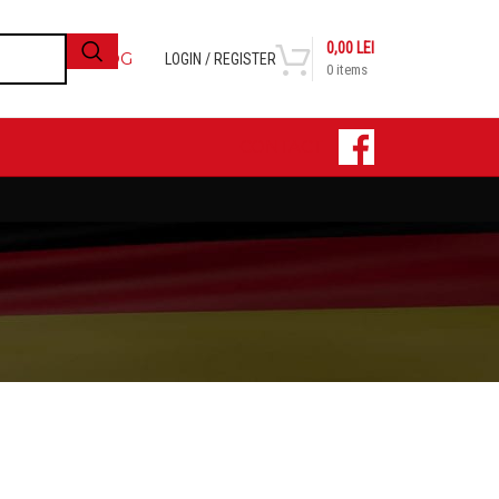
0,00
LEI
BLOG
LOGIN / REGISTER
0
items
CONTACT
24
36