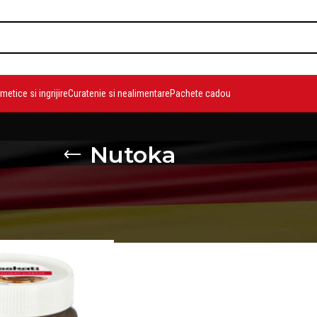
etice si ingrijire
Curatenie si nealimentare
Pachete cadou
Nutoka
duse etichetate „Nutoka”
Show
9