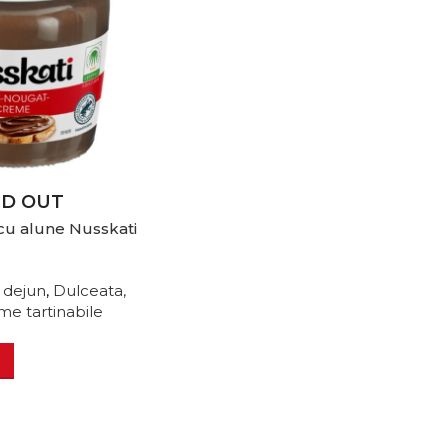
LD OUT
cu alune Nusskati
c dejun
,
Dulceata,
me tartinabile