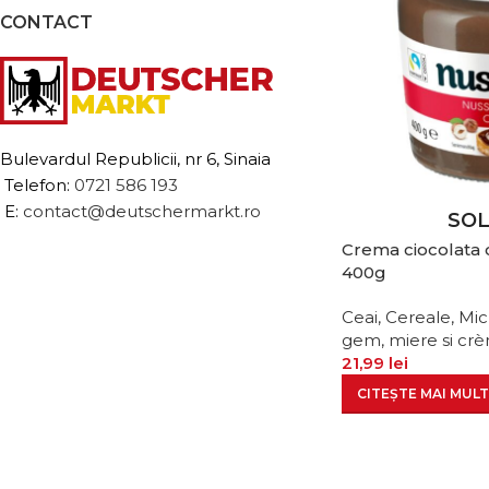
CONTACT
Bulevardul Republicii, nr 6, Sinaia
Telefon:
0721 586 193
E:
contact@deutschermarkt.ro
SO
Crema ciocolata 
400g
Ceai, Cereale, Mi
gem, miere si crè
21,99
lei
CITEȘTE MAI MULT