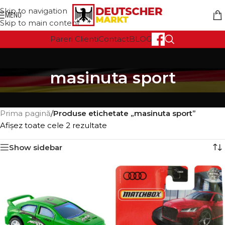
Skip to navigation
MENU
Skip to main content
Pareri Clienti
Contact
BLOG
masinuta sport
Prima pagină
/
Produse etichetate „masinuta sport”
Afișez toate cele 2 rezultate
Show sidebar