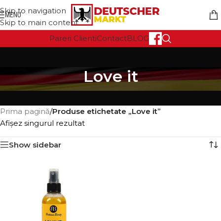
Skip to navigation
MENU
Skip to main content
Pareri Clienti
Contact
BLOG
Love it
Prima pagină
/
Produse etichetate „Love it”
Afișez singurul rezultat
Show sidebar