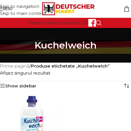
Skip to navigation
MENU
Skip to main content
Pareri Clienti
Contact
BLOG
Kuchelweich
Prima pagină
/
Produse etichetate „Kuchelweich”
Afișez singurul rezultat
Show sidebar