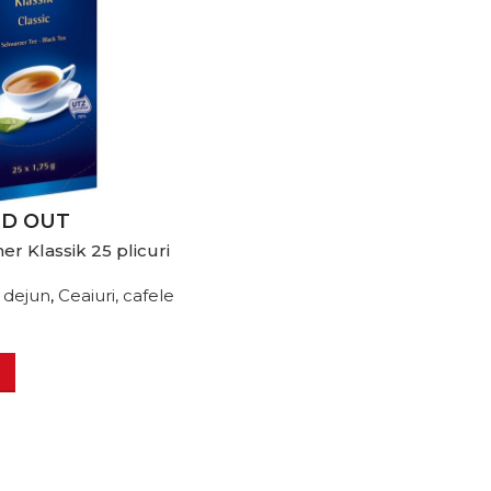
LD OUT
r Klassik 25 plicuri
c dejun
,
Ceaiuri, cafele