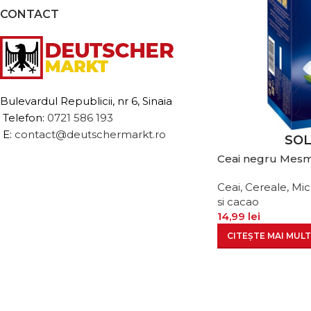
CONTACT
Bulevardul Republicii, nr 6, Sinaia
Telefon:
0721 586 193
E:
contact@deutschermarkt.ro
SO
Ceai negru Mesme
Ceai, Cereale, Mi
si cacao
14,99
lei
CITEȘTE MAI MULT