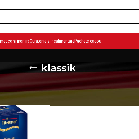
etice si ingrijire
Curatenie si nealimentare
Pachete cadou
klassik
duse etichetate „klassik”
Show
9