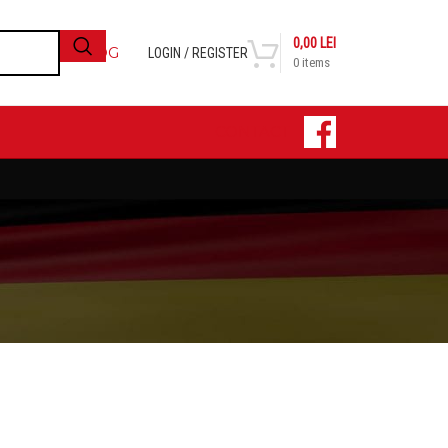
0,00
LEI
BLOG
LOGIN / REGISTER
0
items
CONTACT
24
36