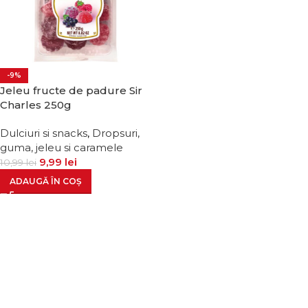
-9%
Jeleu fructe de padure Sir
Charles 250g
Dulciuri si snacks
,
Dropsuri,
guma, jeleu si caramele
9,99
lei
10,99
lei
ADAUGĂ ÎN COȘ