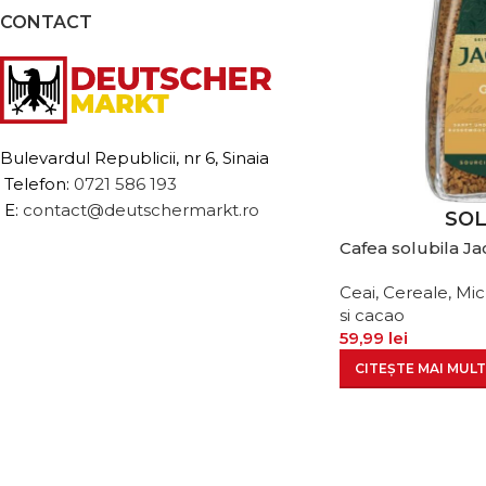
CONTACT
Bulevardul Republicii, nr 6, Sinaia
Telefon:
0721 586 193
E:
contact@deutschermarkt.ro
SO
Cafea solubila J
Ceai, Cereale, Mi
si cacao
59,99
lei
CITEȘTE MAI MULT