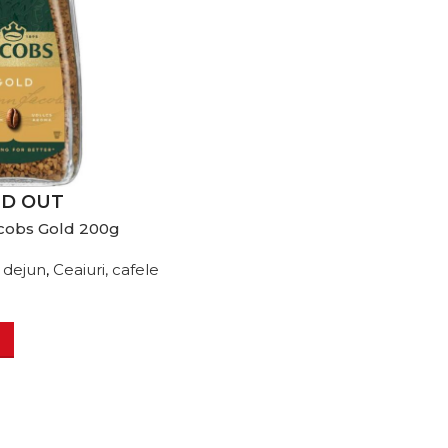
LD OUT
acobs Gold 200g
c dejun
,
Ceaiuri, cafele