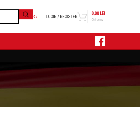
0,00
LEI
BLOG
LOGIN / REGISTER
0
items
CONTACT
24
36