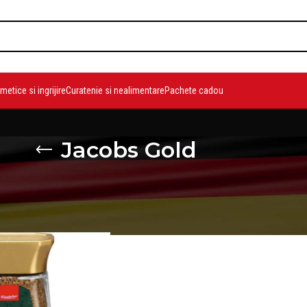
etice si ingrijire
Curatenie si nealimentare
Pachete cadou
Jacobs Gold
duse etichetate „Jacobs Gold”
Show
9