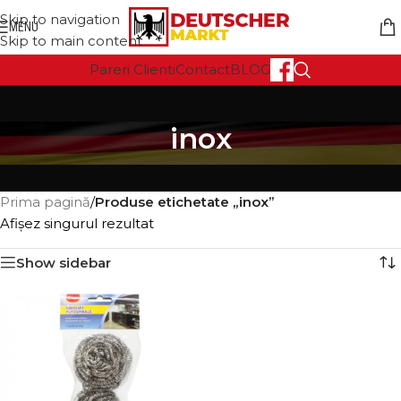
Skip to navigation
MENU
Skip to main content
Pareri Clienti
Contact
BLOG
inox
Prima pagină
/
Produse etichetate „inox”
Afișez singurul rezultat
Show sidebar