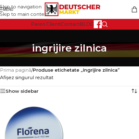
Skip to navigation
MENU
Skip to main content
Pareri Clienti
Contact
BLOG
ingrijire zilnica
Prima pagină
/
Produse etichetate „ingrijire zilnica”
Afișez singurul rezultat
Show sidebar