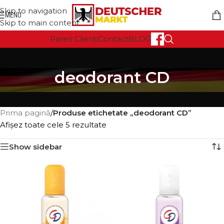
Skip to navigation
MENU
Skip to main content
Pareri Clienti
Contact
BLOG
deodorant CD
Prima pagină
/
Produse etichetate „deodorant CD”
Afișez toate cele 5 rezultate
Show sidebar