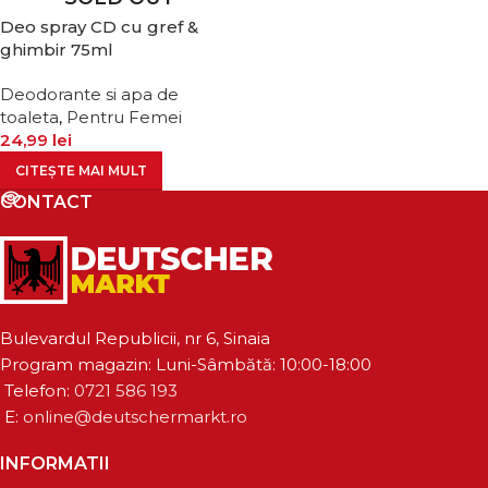
Deo spray CD cu gref &
ghimbir 75ml
Deodorante si apa de
toaleta
,
Pentru Femei
24,99
lei
CITEȘTE MAI MULT
CONTACT
Bulevardul Republicii, nr 6, Sinaia
Program magazin: Luni-Sâmbătă: 10:00-18:00
Telefon:
0721 586 193
E:
online@deutschermarkt.ro
INFORMATII