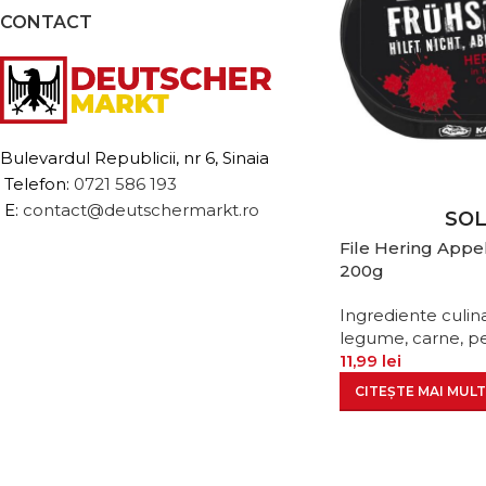
CONTACT
Bulevardul Republicii, nr 6, Sinaia
Telefon:
0721 586 193
E:
contact@deutschermarkt.ro
SO
File Hering Appel
200g
Ingrediente culin
legume, carne, pe
11,99
lei
CITEȘTE MAI MULT