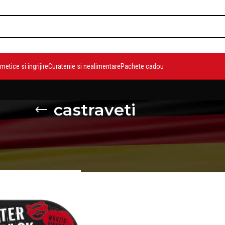
etice si ingrijire
Curatenie si nealimentare
Pachete cadou
castraveti
duse etichetate „castraveti”
Show
9