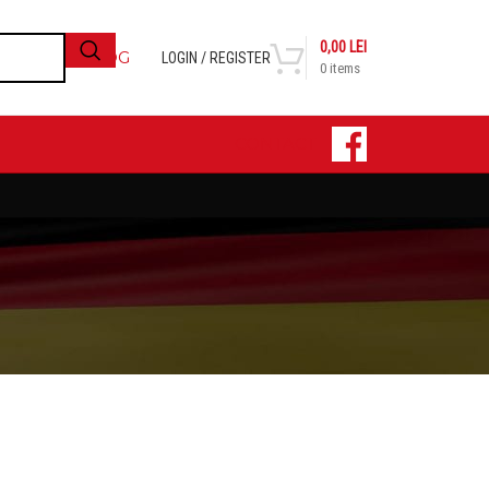
0,00
LEI
BLOG
LOGIN / REGISTER
0
items
CONTACT
24
36