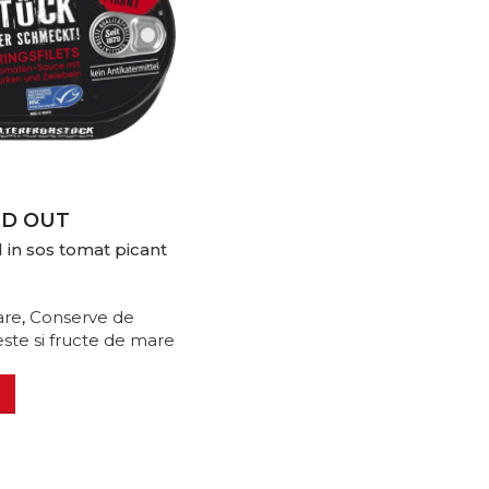
LD OUT
 in sos tomat picant
are
,
Conserve de
ste si fructe de mare