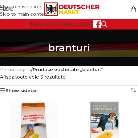
Skip to navigation
MENU
Skip to main content
Pareri Clienti
Contact
BLOG
branturi
Prima pagină
/
Produse etichetate „branturi”
Afișez toate cele 3 rezultate
Show sidebar