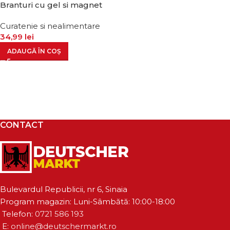
Branturi cu gel si magnet
Curatenie si nealimentare
34,99
lei
ADAUGĂ ÎN COȘ
CONTACT
Bulevardul Republicii, nr 6, Sinaia
Program magazin: Luni-Sâmbătă: 10:00-18:00
Telefon:
0721 586 193
E:
online@deutschermarkt.ro