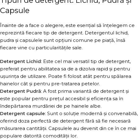
Tipuri de detergent: Lichid, Pudră și
Capsule
Înainte de a face o alegere, este esențial să înțelegem ce
reprezintă fiecare tip de detergent. Detergentul lichid,
pudra și capsulele sunt opțiuni comune pe piață, însă
fiecare vine cu particularitățile sale.
Detergent Lichid
: Este cel mai versatil tip de detergent,
preferat pentru abilitatea sa de a dizolva rapid și pentru
ușurința de utilizare. Poate fi folosit atât pentru spălarea
hainelor cât și pentru pre-tratarea petelor.
Detergent Pudră
: A fost prima variantă de detergent și
este popular pentru prețul accesibil și eficiența sa în
îndepărtarea murdăriei de pe hainele albe.
Detergent capsule
: Sunt o soluție modernă și convenabilă,
oferind doza perfectă de detergent fără să fie necesară
măsurarea cantității. Capsulele au devenit din ce în ce mai
populare datorită comodității lor.