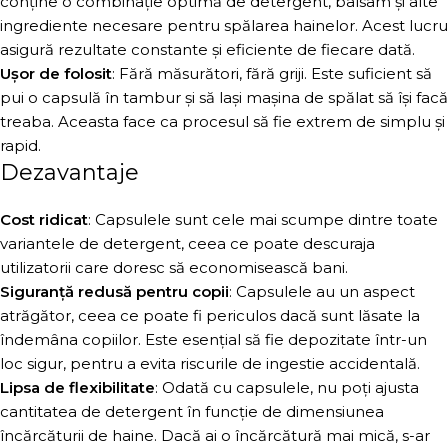
conține o combinație optimă de detergent, balsam și alte
ingrediente necesare pentru spălarea hainelor. Acest lucru
asigură rezultate constante și eficiente de fiecare dată.
Ușor de folosit
: Fără măsurători, fără griji. Este suficient să
pui o capsulă în tambur și să lași mașina de spălat să își facă
treaba. Aceasta face ca procesul să fie extrem de simplu și
rapid.
Dezavantaje
Cost ridicat
: Capsulele sunt cele mai scumpe dintre toate
variantele de detergent, ceea ce poate descuraja
utilizatorii care doresc să economisească bani.
Siguranță redusă pentru copii
: Capsulele au un aspect
atrăgător, ceea ce poate fi periculos dacă sunt lăsate la
îndemâna copiilor. Este esențial să fie depozitate într-un
loc sigur, pentru a evita riscurile de ingestie accidentală.
Lipsa de flexibilitate
: Odată cu capsulele, nu poți ajusta
cantitatea de detergent în funcție de dimensiunea
încărcăturii de haine. Dacă ai o încărcătură mai mică, s-ar