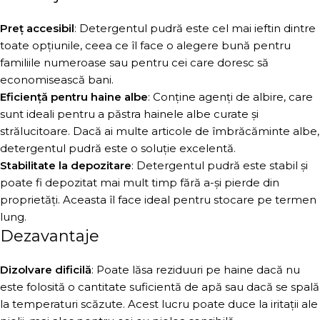
Preț accesibil
: Detergentul pudră este cel mai ieftin dintre
toate opțiunile, ceea ce îl face o alegere bună pentru
familiile numeroase sau pentru cei care doresc să
economisească bani.
Eficiență pentru haine albe
: Conține agenți de albire, care
sunt ideali pentru a păstra hainele albe curate și
strălucitoare. Dacă ai multe articole de îmbrăcăminte albe,
detergentul pudră este o soluție excelentă.
Stabilitate la depozitare
: Detergentul pudră este stabil și
poate fi depozitat mai mult timp fără a-și pierde din
proprietăți. Aceasta îl face ideal pentru stocare pe termen
lung.
Dezavantaje
Dizolvare dificilă
: Poate lăsa reziduuri pe haine dacă nu
este folosită o cantitate suficientă de apă sau dacă se spală
la temperaturi scăzute. Acest lucru poate duce la iritații ale