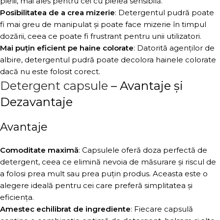
pielii, mai ales pentru cei cu pielea sensibilă.
Posibilitatea de a crea mizerie
: Detergentul pudră poate
fi mai greu de manipulat și poate face mizerie în timpul
dozării, ceea ce poate fi frustrant pentru unii utilizatori.
Mai puțin eficient pe haine colorate
: Datorită agenților de
albire, detergentul pudră poate decolora hainele colorate
dacă nu este folosit corect.
Detergent capsule
– Avantaje și
Dezavantaje
Avantaje
Comoditate maximă
: Capsulele oferă doza perfectă de
detergent, ceea ce elimină nevoia de măsurare și riscul de
a folosi prea mult sau prea puțin produs. Aceasta este o
alegere ideală pentru cei care preferă simplitatea și
eficiența.
Amestec echilibrat de ingrediente
: Fiecare capsulă