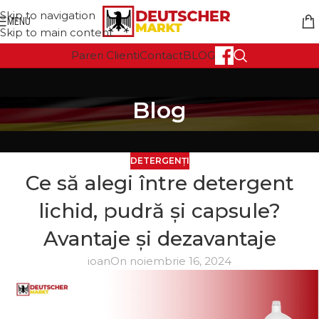
Skip to navigation
MENU
Skip to main content
Pareri Clienti
Contact
BLOG
Blog
DETERGENȚI
Ce să alegi între detergent
lichid, pudră și capsule?
Avantaje și dezavantaje
ioan
On noiembrie 16, 2024