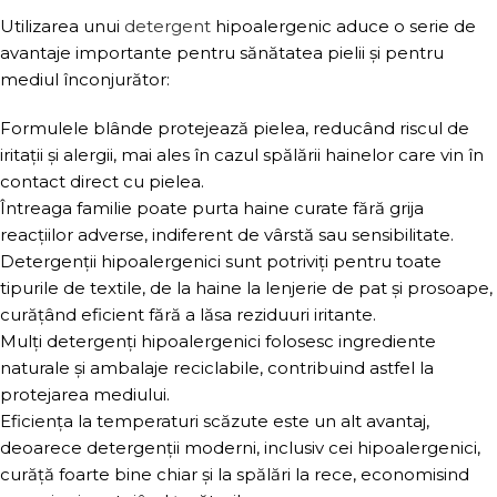
Utilizarea unui
detergent
hipoalergenic aduce o serie de
avantaje importante pentru sănătatea pielii și pentru
mediul înconjurător:
Formulele blânde protejează pielea, reducând riscul de
iritații și alergii, mai ales în cazul spălării hainelor care vin în
contact direct cu pielea.
Întreaga familie poate purta haine curate fără grija
reacțiilor adverse, indiferent de vârstă sau sensibilitate.
Detergenții hipoalergenici sunt potriviți pentru toate
tipurile de textile, de la haine la lenjerie de pat și prosoape,
curățând eficient fără a lăsa reziduuri iritante.
Mulți detergenți hipoalergenici folosesc ingrediente
naturale și ambalaje reciclabile, contribuind astfel la
protejarea mediului.
Eficiența la temperaturi scăzute este un alt avantaj,
deoarece detergenții moderni, inclusiv cei hipoalergenici,
curăță foarte bine chiar și la spălări la rece, economisind