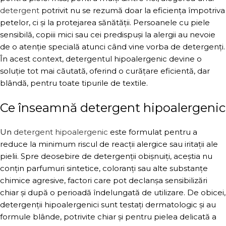
detergent
potrivit nu se rezumă doar la eficiența împotriva
petelor, ci și la protejarea sănătății. Persoanele cu piele
sensibilă, copiii mici sau cei predispuși la alergii au nevoie
de o atenție specială atunci când vine vorba de detergenți.
În acest context, detergentul hipoalergenic devine o
soluție tot mai căutată, oferind o curățare eficientă, dar
blândă, pentru toate tipurile de textile.
Ce înseamnă detergent hipoalergenic
Un
detergent hipoalergenic
este formulat pentru a
reduce la minimum riscul de reacții alergice sau iritații ale
pielii. Spre deosebire de detergenții obișnuiți, aceștia nu
conțin parfumuri sintetice, coloranți sau alte substanțe
chimice agresive, factori care pot declanșa sensibilizări
chiar și după o perioadă îndelungată de utilizare. De obicei,
detergenții hipoalergenici sunt testați dermatologic și au
formule blânde, potrivite chiar și pentru pielea delicată a