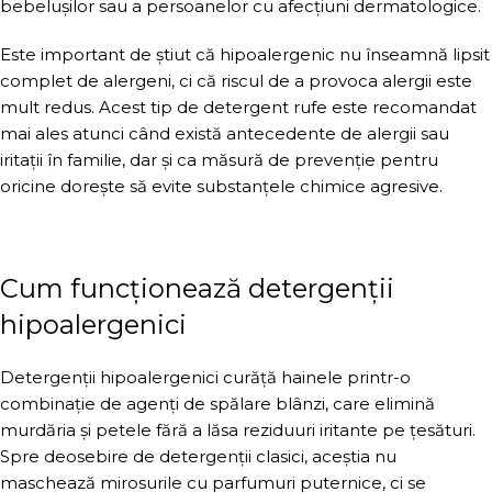
bebelușilor sau a persoanelor cu afecțiuni dermatologice.
Este important de știut că hipoalergenic nu înseamnă lipsit
complet de alergeni, ci că riscul de a provoca alergii este
mult redus. Acest tip de detergent rufe este recomandat
mai ales atunci când există antecedente de alergii sau
iritații în familie, dar și ca măsură de prevenție pentru
oricine dorește să evite substanțele chimice agresive.
Cum funcționează detergenții
hipoalergenici
Detergenții hipoalergenici curăță hainele printr-o
combinație de agenți de spălare blânzi, care elimină
murdăria și petele fără a lăsa reziduuri iritante pe țesături.
Spre deosebire de detergenții clasici, aceștia nu
maschează mirosurile cu parfumuri puternice, ci se