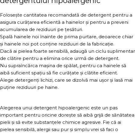
detergentului hipoalergenic
Folosește cantitatea recomandată de detergent pentru a
asigura curățarea eficientă a hainelor și pentru a preveni
acumularea de reziduuri pe țesături.
Spală hainele noi înainte de prima purtare, deoarece chiar
și hainele noi pot conține reziduuri de la fabricație.
Dacă ai pielea foarte sensibilă, adaugă un ciclu suplimentar
de clătire pentru a elimina orice urmă de detergent.
Nu supraîncărca mașina de spălat, pentru ca hainele să
aibă suficient spațiu să fie curățate și clătite eficient.
Alege detergenți lichizi, care se dizolvă mai ușor și lasă mai
puține reziduuri pe haine.
Alegerea unui detergent hipoalergenic este un pas
important pentru oricine dorește să aibă grijă de sănătatea
pielii și să evite substanțele chimice agresive. Fie că ai
pielea sensibilă, alergii sau pur și simplu vrei să faci o