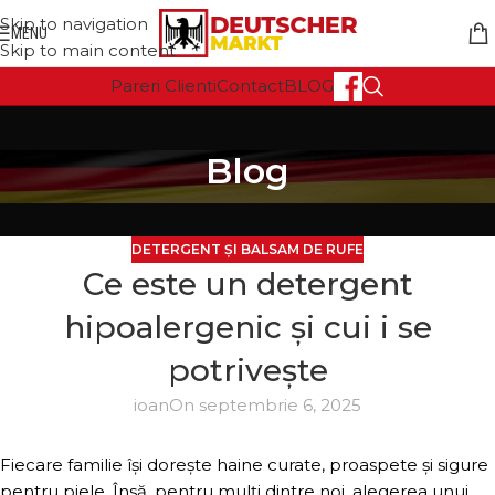
Skip to navigation
MENU
Skip to main content
Pareri Clienti
Contact
BLOG
Blog
DETERGENT ȘI BALSAM DE RUFE
Ce este un detergent
hipoalergenic și cui i se
potrivește
ioan
On septembrie 6, 2025
Fiecare familie își dorește haine curate, proaspete și sigure
pentru piele. Însă, pentru mulți dintre noi, alegerea unui